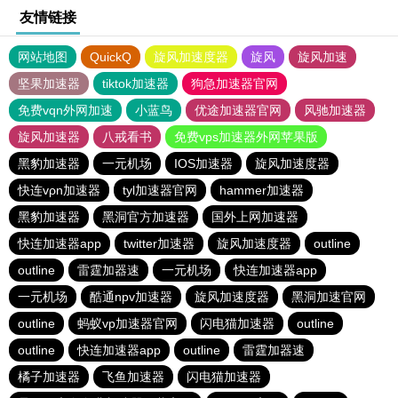
友情链接
网站地图
QuickQ
旋风加速度器
旋风
旋风加速
坚果加速器
tiktok加速器
狗急加速器官网
免费vqn外网加速
小蓝鸟
优途加速器官网
风驰加速器
旋风加速器
八戒看书
免费vps加速器外网苹果版
黑豹加速器
一元机场
IOS加速器
旋风加速度器
快连vρn加速器
tyl加速器官网
hammer加速器
黑豹加速器
黑洞官方加速器
国外上网加速器
快连加速器app
twitter加速器
旋风加速度器
outline
outline
雷霆加器速
一元机场
快连加速器app
一元机场
酷通npv加速器
旋风加速度器
黑洞加速官网
outline
蚂蚁vp加速器官网
闪电猫加速器
outline
outline
快连加速器app
outline
雷霆加器速
橘子加速器
飞鱼加速器
闪电猫加速器