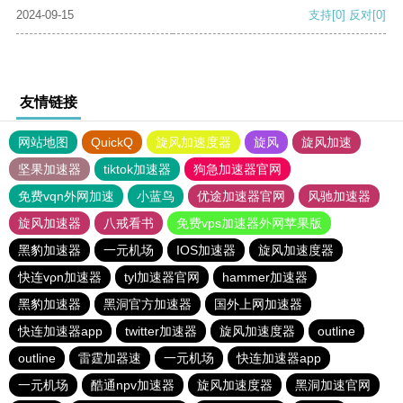
2024-09-15
支持
[0]
反对
[0]
友情链接
网站地图
QuickQ
旋风加速度器
旋风
旋风加速
坚果加速器
tiktok加速器
狗急加速器官网
免费vqn外网加速
小蓝鸟
优途加速器官网
风驰加速器
旋风加速器
八戒看书
免费vps加速器外网苹果版
黑豹加速器
一元机场
IOS加速器
旋风加速度器
快连vρn加速器
tyl加速器官网
hammer加速器
黑豹加速器
黑洞官方加速器
国外上网加速器
快连加速器app
twitter加速器
旋风加速度器
outline
outline
雷霆加器速
一元机场
快连加速器app
一元机场
酷通npv加速器
旋风加速度器
黑洞加速官网