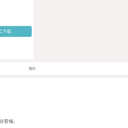
PC下载
排行
分苦恼。