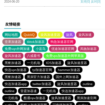
2024-06-20
支持
[0]
反对
[0]
友情链接
网站地图
QuickQ
旋风加速度器
旋风
旋风加速
坚果加速器
tiktok加速器
狗急加速器官网
免费vqn外网加速
小蓝鸟
优途加速器官网
风驰加速器
旋风加速器
八戒看书
免费vps加速器外网苹果版
黑豹加速器
一元机场
IOS加速器
旋风加速度器
快连vρn加速器
tyl加速器官网
hammer加速器
黑豹加速器
黑洞官方加速器
国外上网加速器
快连加速器app
twitter加速器
旋风加速度器
outline
outline
雷霆加器速
一元机场
快连加速器app
一元机场
酷通npv加速器
旋风加速度器
黑洞加速官网