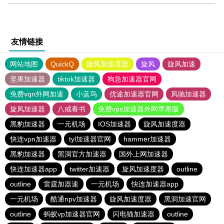
友情链接
网站地图
QuickQ
旋风加速度器
旋风
旋风加速
坚果加速器
tiktok加速器
狗急加速器官网
免费vqn外网加速
小蓝鸟
优途加速器官网
风驰加速器
旋风加速器
八戒看书
免费vps加速器外网苹果版
黑豹加速器
一元机场
IOS加速器
旋风加速度器
快连vρn加速器
tyl加速器官网
hammer加速器
黑豹加速器
黑洞官方加速器
国外上网加速器
快连加速器app
twitter加速器
旋风加速度器
outline
outline
雷霆加器速
一元机场
快连加速器app
一元机场
酷通npv加速器
旋风加速度器
黑洞加速官网
outline
蚂蚁vp加速器官网
闪电猫加速器
outline